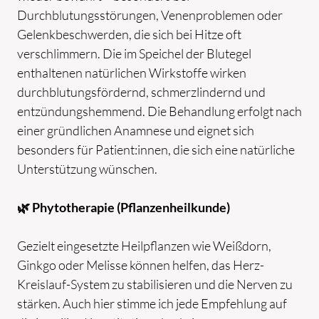
VITALFELDMESSUNG
Durchblutungsstörungen, Venenproblemen oder
Gelenkbeschwerden, die sich bei Hitze oft
INFUSIONSTHERAPIEN
verschlimmern. Die im Speichel der Blutegel
SAUERSTOFFTHERAPIEN
enthaltenen natürlichen Wirkstoffe wirken
BLUTEGELTHERAPIE
durchblutungsfördernd, schmerzlindernd und
ERNÄHRUNGSBERATUNG
entzündungshemmend. Die Behandlung erfolgt nach
BERATUNG
einer gründlichen Anamnese und eignet sich
besonders für Patient:innen, die sich eine natürliche
BLOG
Unterstützung wünschen.
KONTAKT
🌿 Phytotherapie (Pflanzenheilkunde)
Gezielt eingesetzte Heilpflanzen wie Weißdorn,
Ginkgo oder Melisse können helfen, das Herz-
Kreislauf-System zu stabilisieren und die Nerven zu
stärken. Auch hier stimme ich jede Empfehlung auf