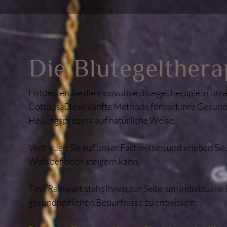
Die Blutegelthera
Entdecken Sie die innovative Bluegeltherapie in uns
Cottbus. Diese sanfte Methode fördert Ihre Gesund
Heilungsprozess auf natürliche Weise.
Vertrauen Sie auf unser Fachwissen und erleben Sie,
Wohlbefinden steigern kann.
Tino Reinwart steht Ihnen zur Seite, um individuelle
gesundheitlichen Bedürfnisse zu entwickeln.