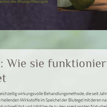
teilen der Bluegeltherapie
: Wie sie funktionie
et
 gleichzeitig wirkungsvolle Behandlungsmethode, die seit J
 heilenden Wirkstoffe im Speichel der Blutegel mit deren na
durchgeführt und zählt heute zu den anerkannten Naturhei