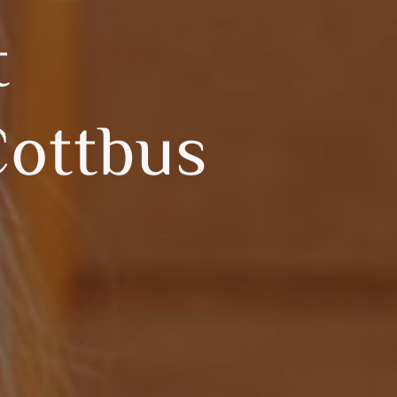
t
Cottbus