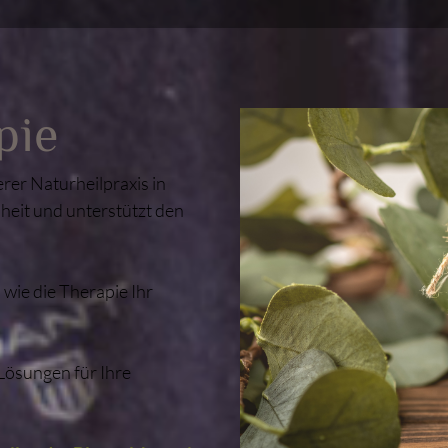
pie
erer Naturheilpraxis in
heit und unterstützt den
 wie die Therapie Ihr
 Lösungen für Ihre