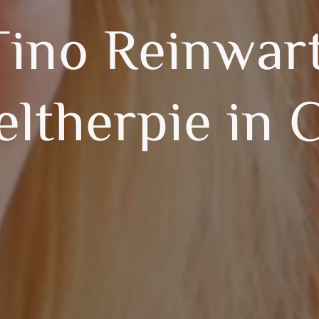
Tino Reinwar
eltherpie in 