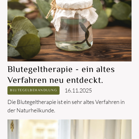
HOME
TINO REINWART
LEISTUNGEN
VITALFELDMESSUNG
INFUSIONSTHERAPIEN
Blutegeltherapie - ein altes
SAUERSTOFFTHERAPIEN
Verfahren neu entdeckt.
BLUTEGELTHERAPIE
16.11.2025
BLUTEGELBEHANDLUNG
ERNÄHRUNGSBERATUNG
Die Blutegeltherapie ist ein sehr altes Verfahren in
BERATUNG
der Naturheilkunde.
BLOG
KONTAKT