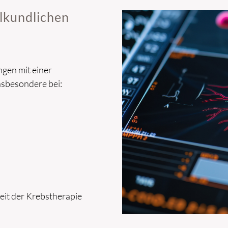
ilkundlichen
ngen mit einer
nsbesondere bei:
eit der Krebstherapie