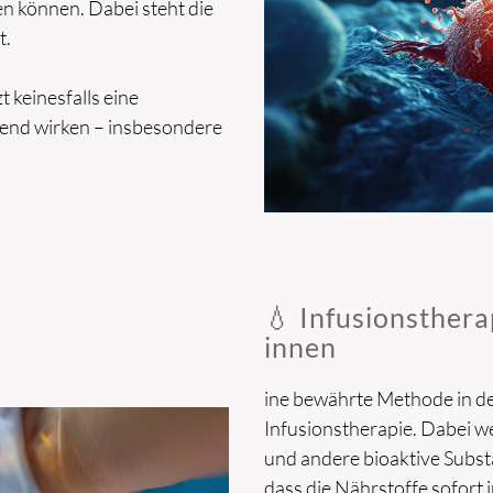
n können. Dabei steht die
t.
t keinesfalls eine
end wirken – insbesondere
💧 Infusionsthera
innen
ine bewährte Methode in de
Infusionstherapie. Dabei w
und andere bioaktive Substa
dass die Nährstoffe sofort 