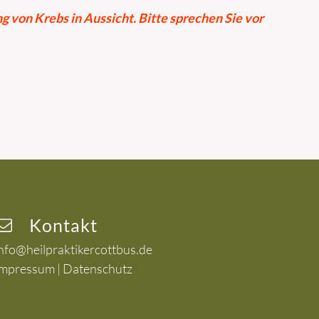
von Krebs in Aussicht. Bitte sprechen Sie vor
Kontakt
nfo@heilpraktikercottbus.de
Impressum
|
Datenschutz