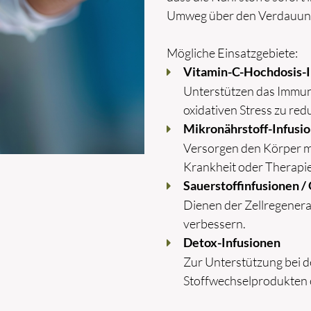
Umweg über den Verdauung
Mögliche Einsatzgebiete:
Vitamin-C-Hochdosis-I
Unterstützen das Immuns
oxidativen Stress zu red
Mikronährstoff-Infusi
Versorgen den Körper mi
Krankheit oder Therapi
Sauerstoffinfusionen 
Dienen der Zellregenera
verbessern.
Detox-Infusionen
Zur Unterstützung bei d
Stoffwechselprodukten