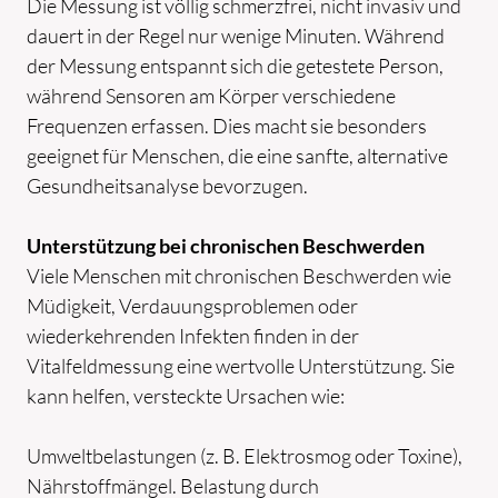
Die Messung ist völlig schmerzfrei, nicht invasiv und
dauert in der Regel nur wenige Minuten. Während
TINO REINWART
der Messung entspannt sich die getestete Person,
während Sensoren am Körper verschiedene
LEISTUNGEN
Frequenzen erfassen. Dies macht sie besonders
VITALFELDMESSUNG
geeignet für Menschen, die eine sanfte, alternative
INFUSIONSTHERAPIEN
Gesundheitsanalyse bevorzugen.
SAUERSTOFFTHERAPIEN
BLUTEGELTHERAPIE
Unterstützung bei chronischen Beschwerden
Viele Menschen mit chronischen Beschwerden wie
ERNÄHRUNGSBERATUNG
Müdigkeit, Verdauungsproblemen oder
BERATUNG
wiederkehrenden Infekten finden in der
BLOG
Vitalfeldmessung eine wertvolle Unterstützung. Sie
kann helfen, versteckte Ursachen wie:
KONTAKT
Umweltbelastungen (z. B. Elektrosmog oder Toxine),
Nährstoffmängel. Belastung durch