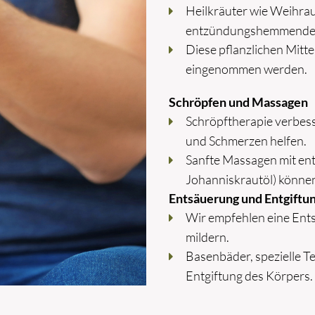
Heilkräuter wie Weihrau
entzündungshemmende u
Diese pflanzlichen Mitte
eingenommen werden.
Schröpfen und Massagen
Schröpftherapie verbes
und Schmerzen helfen.
Sanfte Massagen mit en
Johanniskrautöl) können
Entsäuerung und Entgiftu
Wir empfehlen eine En
mildern.
Basenbäder, spezielle T
Entgiftung des Körpers.