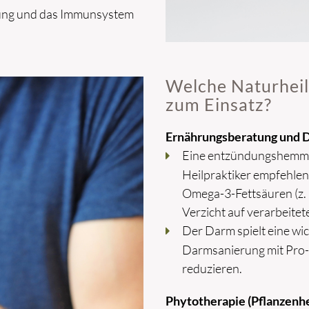
tung und das Immunsystem
Welche Naturhei
zum Einsatz?
Ernährungsberatung und 
Eine entzündungshemm
Heilpraktiker empfehlen
Omega-3-Fettsäuren (z. 
Verzicht auf verarbeitet
Der Darm spielt eine wi
Darmsanierung mit Pro-
reduzieren.
Phytotherapie (Pflanzenh