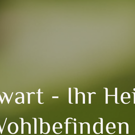
art - Ihr He
Wohlbefinden 