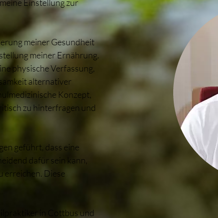
 meine Einstellung zur
sserung meiner Gesundheit
tellung meiner Ernährung.
ine physische Verfassung,
samkeit alternativer
chulmedizinische Konzept,
kritisch zu hinterfragen und
gen geführt, dass eine
eidend dafür sein kann,
u erreichen. Diese
ilpraktiker in Cottbus und