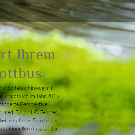
rt Ihrem
Cottbus
r viele Jahre hinweg mit
 erlebte ich im Jahr 2015
ränderte Perspektive
med. Dr. phil. C. Felgner,
keit empfinde. Durch ihre
traditionellen Ansätze der