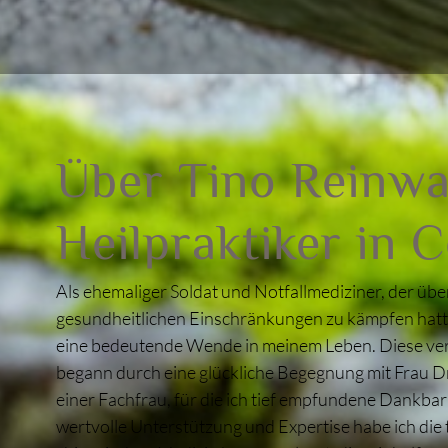
Über Tino Reinwa
Heilpraktiker in 
Als ehemaliger Soldat und Notfallmediziner, der übe
gesundheitlichen Einschränkungen zu kämpfen hatte,
eine bedeutende Wende in meinem Leben. Diese ve
begann durch eine glückliche Begegnung mit Frau Dr. 
einer Fachfrau, für die ich tief empfundene Dankbar
wertvolle Unterstützung und Expertise habe ich die 