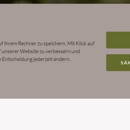
ender Unterstützung zur
 gesünderen und
n wir die
ungen finden, die auf Ihre
 Ihrem Rechner zu speichern. Mit Klick auf
uf unserer Website zu verbessern und
se Entscheidung jederzeit ändern.
SÄ