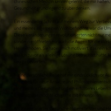
chinesischen Medizin kennengelernt, die mir halfen,
Gesundheit grundlegend zu überdenken.
Ein essenzieller Schritt auf meinem Weg zur Verbe
und meines allgemeinen Wohlbefindens war die Ums
Diese Veränderungen revolutionierten nicht nur me
sondern eröffneten mir auch die Augen für die Wirk
Heilmethoden. Sie haben mich motiviert, das rein s
das ich zuvor als alleinige Lösung betrachtet hatte, 
neu zu bewerten.
Meine persönliche Reise hat mir eindrücklich vor Au
Offenheit für neue Ansätze und Philosophien entsch
eine bessere Gesundheit und ein erfüllteres Leben z
Erkenntnisse möchte ich gerne mit Ihnen teilen.
Als Ihr engagierter Gesundheitsdienstleister und He