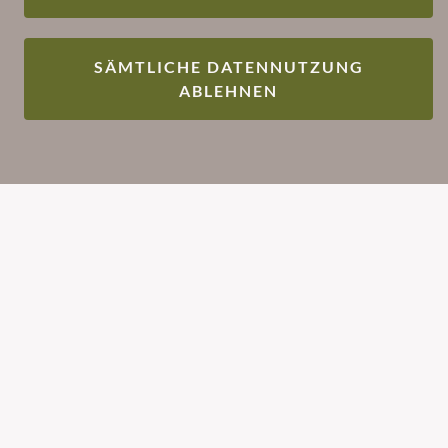
Lymphsystem
Unsere sanften und wirksamen Infusionen
SÄMTLICHE DATENNUTZUNG
helfen Ihnen, Ihren Körper zu reinigen und
ABLEHNEN
zu stärken – für ein besseres Wohlbefinden
und mehr Energie.
Revitalisierung, Aktivierung und
Regeneration
Unsere Revitalisierungsinfusionen sind
darauf ausgelegt, Ihre Zellen mit wertvollen
Nährstoffen zu versorgen und Ihre Vitalität
zu steigern. Diese Infusionen: