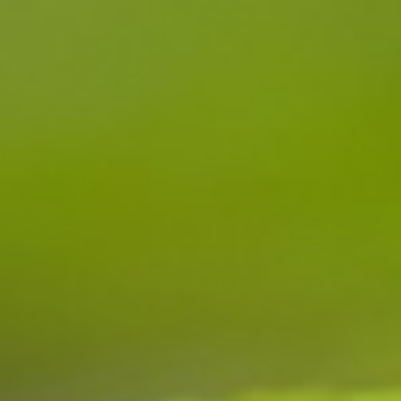
HOME
TINO REINWART
LEISTUNGEN