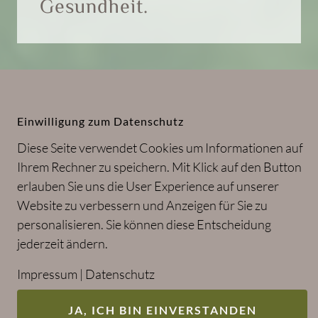
Gesundheit.
Entgiftung, Ausleitung und Entlastung
Einwilligung zum Datenschutz
Täglich ist unser Körper Umweltbelastungen
Diese Seite verwendet Cookies um Informationen auf
und Schadstoffen ausgesetzt, die ihn
Ihrem Rechner zu speichern. Mit Klick auf den Button
belasten können. Mit unseren Infusionen
erlauben Sie uns die User Experience auf unserer
unterstützen wir:
Website zu verbessern und Anzeigen für Sie zu
personalisieren. Sie können diese Entscheidung
•
Die Ausleitung von Schadstoffen und
jederzeit ändern.
Schwermetallen
•
Die Aktivierung des natürlichen
Impressum
|
Datenschutz
Entgiftungssystems
•
Die Entlastung von Leber, Niere und
JA, ICH BIN EINVERSTANDEN