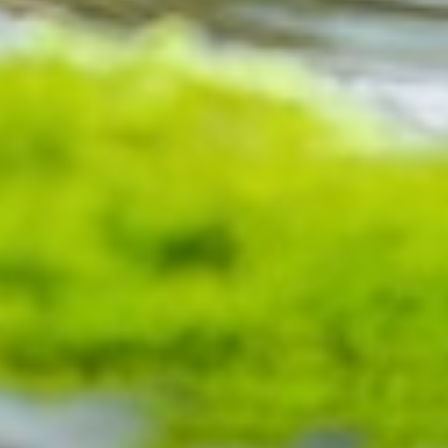
Sie unterstützen gezielt Ihren Körper und fördern
Ihr Wohlbefinden.
Unsere Therapien lindern körperliche Beschwerden,
stellen Ihre innere Balance wieder her und steigern
Ihre Vitalität. Ob Entgiftung, Revitalisierung oder
Regeneration – wir sind für Sie da.
Individuell angepasste Infusionstherapien
Kontaktieren Sie uns für eine persönliche Beratung
in Cottbus und der Umgebung und starten Sie in ein
gesünderes Leben!