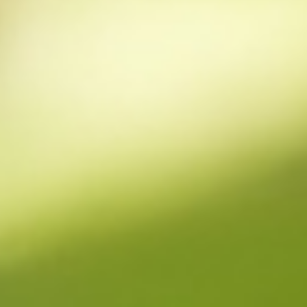
Tino Reinwart die
Infusionstherapie in
Cottbus und Umgebung